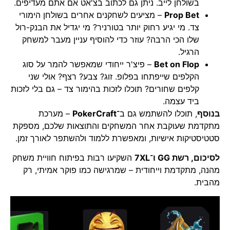
בשולחן לייב. ניתן גם לכתוב בצ'אט אם אתם מעדיפים.
Prop Bet
– מציעים לשחקנים אחרים בשולחן הימורי
צד. מי יגיע רחוק יותר בטורניר? מי יגדיל את הבנק-רול
שלו הכי הרבה? עוזר כדי להוסיף עניין מעבר למשחק
הרגיל.
Bet on Flop
– פיצ'ר ייחודי שמאפשר להמר על סוג
הקלפים שייפתחו בפלופ. זוג? צבע? רצף? אולי שני
קלפים שחורים? תוכלו לזכות בהימור צד – גם בלי לזכות
ביד עצמה.
בנוסף
, תוכלו להשתמש גם ב־
PokerCraft
– מערכת
מתקדמת שעוקבת אחר המשחקים והתוצאות שלכם, מספקת
סטטיסטיקות אישיות, ומאפשרת ללמוד ולהשתפר לאורך זמן.
לסיכום, רשת GG ו־7XL
השקיעו רבות בפיתוח חוויית משחק
מהנה, מתקדמת וייחודית – שמרגישה כמו פוקר אמיתי, רק
מהבית.