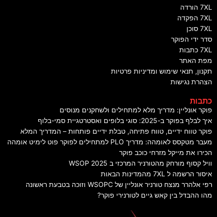
7XL הורדה
7XL הפקדה
7XL סוכן
סדר ידי הפוקר
7XL כתבות
מפת האתר
תקנון, תנאי שימוש ומדיניות פרטיות
הצהרת נגישות
כתבות
פוקר אונליין: מדריך מלא למתחילים ולשחקנים מנוסים
איך לבלף בפוקר ב-2025: סוגי בלופים ואסטרטגיית סמי-בלוף
פוקר טווח ידיים, טווח פתיחה, טבלת ידיים פותחות – המדריך המלא
מעבר מטקסס לאומהה: מדריך PLO למתחילים לפוקר פוט לימיט אומהה
הכירו את מייקל מזרחי כוכב פוקר
וויל קסוף מורחק מהטורניר המרכזי ב WSOP 2025
איסור הרשמה ל 7XL מהמדינות הבאות
רפי אלהרר מנצח טורניר אונליין של WSOPC וזוכה בטבעת ראשונה
מהו ההבדל בין קאש גיים לטורנירי פוקר?