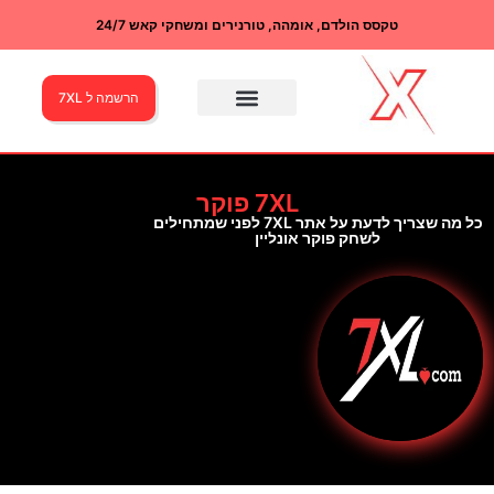
טקסס הולדם, אומהה, טורנירים ומשחקי קאש 24/7
הרשמה ל 7XL
7XL פוקר
כל מה שצריך לדעת על אתר 7XL לפני שמתחילים
לשחק פוקר אונליין