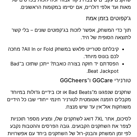
מאות ועד אלפי דולרים, אם יסיימו במקומות הראשונים.
ג'קפוטים בזמן אמת
תוך כדי המשחק, אפשר לזכות בג'קפוטים שונים – בלי קשר
לתוצאה הסופית של היד.
קיבלתם סטרייט פלאש במשחק All In or Fold? מחכה
לכם בונוס מיוחד.
הפסדתם יד חזקה בצורה כואבת? ייתכן שתזכו ב־Bad
Beat Jackpot.
טורנירי GGCare ו־GGCheers
שחקנים שנפגעו מ־Bad Beats או זכו בידיים גדולות במיוחד
מקבלים הזמנה אוטומטית לטורניר חינמי ייחודי שבו כל הידיים
משוחקות אול־אין עד שיש מנצח.
לסיכום, אתר 7XL דואג לשחקנים שלו, ומציע מספר תוכניות
לצפר את השחקנים הקבועים. גובה הפרסים וההטבות נקבע
לפי זמן המשחק והבנק-רול של השחקנים ביחד עם אפשרויות