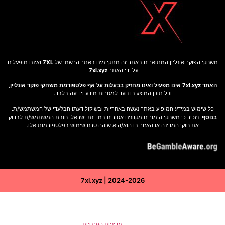
משחקי הפוקר אונליין המתוארים באתר זה מתקיימים באתר הרשמי של
7XL
ואינם מופעלים
על ידי האתר
7xl.xyz
.
האתר 7xl.xyz אינו מפעיל ואינו מחזיק בבעלות על אף פלטפורמת משחקי פוקר אונליין
,
וכל תוכן המוצג בו נועד למטרות מידע וידיעה בלבד.
כל שימוש במידע המופיע באתר נעשה באחריות ובשיקול דעתו הבלעדי של המשתמש/ת.
בנוסף
, נזכיר כי משחקי הימורים מקוונים אסורים במדינת ישראל. חובת המשתמש/ת לבדוק
את חוקי המדינה או האזור בו הוא/היא שוהה טרם שימוש בפלטפורמות אלו.
7xl.xyz | 2024-2026
באתר זה נעשה שימוש בקובצי Cookies (עוגיות) לצורך שיפור חוויית המשתמש, ניתוח
תנועה, התאמת תכנים ומודעות ממוקדות. המשך גלישתך מהווה הסכמה לשימוש זה
בהתאם ל
מדיניות הפרטיות
.