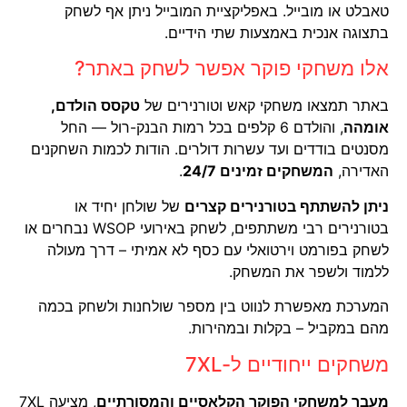
טאבלט או מובייל. באפליקציית המובייל ניתן אף לשחק
בתצוגה אנכית באמצעות שתי הידיים.
אלו משחקי פוקר אפשר לשחק באתר?
באתר תמצאו משחקי קאש וטורנירים של
טקסס הולדם,
אומהה
, והולדם 6 קלפים בכל רמות הבנק-רול — החל
מסנטים בודדים ועד עשרות דולרים. הודות לכמות השחקנים
האדירה,
המשחקים זמינים 24/7
.
ניתן להשתתף בטורנירים קצרים
של שולחן יחיד או
בטורנירים רבי משתתפים, לשחק באירועי WSOP נבחרים או
לשחק בפורמט וירטואלי עם כסף לא אמיתי – דרך מעולה
ללמוד ולשפר את המשחק.
המערכת מאפשרת לנווט בין מספר שולחנות ולשחק בכמה
מהם במקביל – בקלות ובמהירות.
משחקים ייחודיים ל-7XL
מעבר למשחקי הפוקר הקלאסיים והמסורתיים
, מציעה 7XL