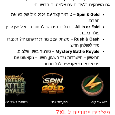
גם משחקים בלעדיים עם אלמנטים חדשניים:
Spin & Gold
– טורניר קצר עם גלגל מזל שקובע את
הפרס.
All In or Fold
– בכל יד תידרשו לבחור בין אול-אין לבין
פולד בלבד.
Rush & Cash
– משחק קצב מהיר: זרקתם יד? תעברו
מיד לשולחן חדש.
Mystery Battle Royale
– טורניר בשני שלבים:
הראשון – הישרדות נגד השעון, השני – נוקאאוט עם
פרסי באונטי אקראיים לכל הדחה
ראש אנד קאש
ספין אנד גולד
מיסתורי באטל רויאל
פיצ'רים ייחודיים ל 7XL