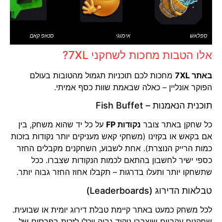
ספלאש
אימוגי
סנאפ קאם
אלו הטבות מחכות לשחקני 7XL?
באתר 7XL
מחכות לכם תוכניות תגמול מהטובות בעולם
הפוקר אונליין – כאלה שבאמת שוות כסף אמיתי.
תוכנית הנאמנות – Fish Buffet
כל שחקן באתר צובר
נקודות FP
על כל יד שהוא משחק, בין
אם בקאש או בקזינו (משחקי קאש מעניקים יותר נקודות בזכות
כמות הרייק הנוצרת). אחת לשבוע, השחקנים מקבלים החזר
כספי ישיר לחשבון בהתאם לכמות הנקודות שצברו. ככל
שתשחקו יותר ותעלו בדרגות – תקבלו אחוז החזר גבוה יותר.
טבלאות הדירוג (Leaderboards)
לכל משחק כמעט באתר קיימת טבלת דירוג יומית או שבועית.
שחקנים עקביים שיצברו ניקוד גבוה יוכלו לזכות בפרסים של