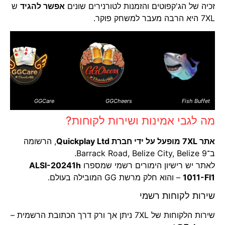
זכיה של הג'קפוטים והזמנות לטורנירים שונים
אפשר להגיד
ש
7XL היא הרבה מעבר למשחק פוקר.
GGCare
GGCheers
Fish Buffet
מה לגבי אמינות ושירות לקוחות?
אתר 7XL מופעל על ידי חברת Quickplay Ltd
, הרשומה
ב־9 Barrack Road, Belize City, Belize.
לאתר יש רישיון הימורים רשמי שמספרו
ALSI-20241h
1011-FI1
– והוא חלק מרשת GG המובילה בעולם.
שירות לקוחות רשמי
שירות הלקוחות של 7XL ניתן אך ורק דרך הכתובת הרשמית –