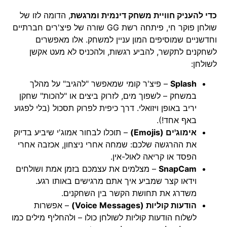
כדי להעניק חוויית משחק דינמית ומרגשת
, הדומה לזו של
שולחן פוקר חי, פיתחה רשת GG שורה של פיצ'רים חברתיים
וחדשניים שמוסיפים המון עניין למשחק. אלו מאפשרים
לשחקנים לתקשר, להביע רגשות, ולהכניס לא מעט אקשן
לשולחן:
Splash
– פיצ'ר קומי שמאפשר "להגיב" על מהלך
במשחק – לשפוך מים, לזרוק ביצים או "להכות" שחקן
יריב באופן ויזואלי. דרך כיפית לפרוק תסכול (בלי לפגוע
באף אחד!).
אימוג'ים (Emojis)
– תוכלו לבחור אמוג'י שיביע בדיוק
את ההרגשה שלכם: שמחה אחרי ניצחון, אכזבה אחרי
הפסד או קריאה לאול-אין.
SnapCam
– מצלמים את עצמכם בזמן אמת ושולחים
וידאו קצר שמביע איך אתם מרגישים באותו רגע.
משדרג את תחושת הקשר בין השחקנים.
הודעות קוליות (Voice Messages)
– אפשרות
לשלוח הודעות קוליות לשולחן כולו – ולהחליף מילים כמו