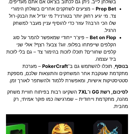
בשולחן לייב. ניתן גם לכתוב בצ'אט אם אתם מעדיפים.
Prop Bet
– מציעים לשחקנים אחרים בשולחן הימורי
צד. מי יגיע רחוק יותר בטורניר? מי יגדיל את הבנק-רול
שלו הכי הרבה? עוזר כדי להוסיף עניין מעבר למשחק
הרגיל.
Bet on Flop
– פיצ'ר ייחודי שמאפשר להמר על סוג
הקלפים שייפתחו בפלופ. זוג? צבע? רצף? אולי שני
קלפים שחורים? תוכלו לזכות בהימור צד – גם בלי לזכות
ביד עצמה.
בנוסף
, תוכלו להשתמש גם ב־
PokerCraft
– מערכת
מתקדמת שעוקבת אחר המשחקים והתוצאות שלכם, מספקת
סטטיסטיקות אישיות, ומאפשרת ללמוד ולהשתפר לאורך זמן.
לסיכום, רשת GG ו־7XL
השקיעו רבות בפיתוח חוויית משחק
מהנה, מתקדמת וייחודית – שמרגישה כמו פוקר אמיתי, רק
מהבית.