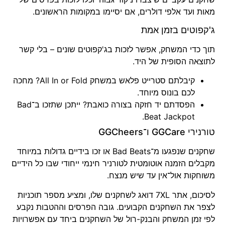
מאות ועד אלפי דולרים, אם יסיימו במקומות הראשונים.
ג'קפוטים בזמן אמת
תוך כדי המשחק, אפשר לזכות בג'קפוטים שונים – בלי קשר
לתוצאה הסופית של היד.
קיבלתם סטרייט פלאש במשחק All In or Fold? מחכה
לכם בונוס מיוחד.
הפסדתם יד חזקה בצורה כואבת? ייתכן שתזכו ב־Bad
Beat Jackpot.
טורנירי GGCare ו־GGCheers
שחקנים שנפגעו מ־Bad Beats או זכו בידיים גדולות במיוחד
מקבלים הזמנה אוטומטית לטורניר חינמי ייחודי שבו כל הידיים
משוחקות אול־אין עד שיש מנצח.
לסיכום, אתר 7XL דואג לשחקנים שלו, ומציע מספר תוכניות
לצפר את השחקנים הקבועים. גובה הפרסים וההטבות נקבע
לפי זמן המשחק והבנק-רול של השחקנים ביחד עם אפשרויות