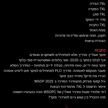
7X הורדה
7X הפקדה
7X סוכן
דר ידי הפוקר
7X כתבות
פת האתר
קנון, תנאי שימוש ומדיניות פרטיות
צהרת נגישות
תבות
וקר אונליין: מדריך מלא למתחילים ולשחקנים מנוסים
יך לבלף בפוקר ב-2025: סוגי בלופים ואסטרטגיית סמי-בלוף
וקר טווח ידיים, טווח פתיחה, טבלת ידיים פותחות – המדריך המלא
עבר מטקסס לאומהה: מדריך PLO למתחילים לפוקר פוט לימיט אומהה
כירו את מייקל מזרחי כוכב פוקר
ויל קסוף מורחק מהטורניר המרכזי ב WSOP 2025
יסור הרשמה ל 7XL מהמדינות הבאות
פי אלהרר מנצח טורניר אונליין של WSOPC וזוכה בטבעת ראשונה
הו ההבדל בין קאש גיים לטורנירי פוקר?