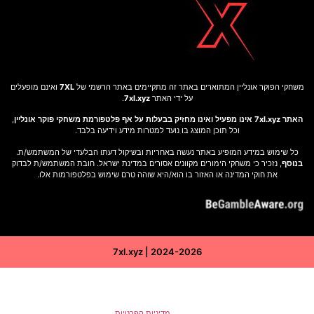
משחקי הפוקר אונליין המתוארים באתר זה מתקיימים באתר הרשמי של
7XL
ואינם מופעלים
על ידי האתר
7xl.xyz
.
האתר 7xl.xyz אינו מפעיל ואינו מחזיק בבעלות על אף פלטפורמת משחקי פוקר אונליין
,
וכל תוכן המוצג בו נועד למטרות מידע וידיעה בלבד.
כל שימוש במידע המופיע באתר נעשה באחריות ובשיקול דעתו הבלעדי של המשתמש/ת.
בנוסף
, נזכיר כי משחקי הימורים מקוונים אסורים במדינת ישראל. חובת המשתמש/ת לבדוק
את חוקי המדינה או האזור בו הוא/היא שוהה טרם שימוש בפלטפורמות אלו.
7xl.xyz | 2024-2026
באתר זה נעשה שימוש בקובצי Cookies (עוגיות) לצורך שיפור חוויית המשתמש, ניתוח
תנועה, התאמת תכנים ומודעות ממוקדות. המשך גלישתך מהווה הסכמה לשימוש זה
בהתאם ל
מדיניות הפרטיות
.