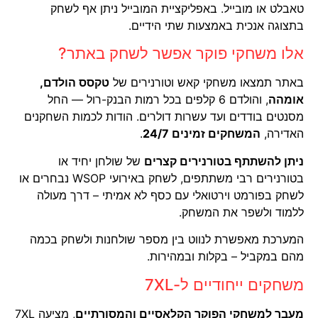
טאבלט או מובייל. באפליקציית המובייל ניתן אף לשחק
בתצוגה אנכית באמצעות שתי הידיים.
אלו משחקי פוקר אפשר לשחק באתר?
באתר תמצאו משחקי קאש וטורנירים של
טקסס הולדם,
אומהה
, והולדם 6 קלפים בכל רמות הבנק-רול — החל
מסנטים בודדים ועד עשרות דולרים. הודות לכמות השחקנים
האדירה,
המשחקים זמינים 24/7
.
ניתן להשתתף בטורנירים קצרים
של שולחן יחיד או
בטורנירים רבי משתתפים, לשחק באירועי WSOP נבחרים או
לשחק בפורמט וירטואלי עם כסף לא אמיתי – דרך מעולה
ללמוד ולשפר את המשחק.
המערכת מאפשרת לנווט בין מספר שולחנות ולשחק בכמה
מהם במקביל – בקלות ובמהירות.
משחקים ייחודיים ל-7XL
מעבר למשחקי הפוקר הקלאסיים והמסורתיים
, מציעה 7XL