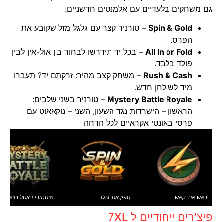
גם משחקים בלעדיים עם אלמנטים חדשניים:
Spin & Gold
– טורניר קצר עם גלגל מזל שקובע את
הפרס.
All In or Fold
– בכל יד תידרשו לבחור בין אול-אין לבין
פולד בלבד.
Rush & Cash
– משחק קצב מהיר: זרקתם יד? תעברו
מיד לשולחן חדש.
Mystery Battle Royale
– טורניר בשני שלבים:
הראשון – הישרדות נגד השעון, השני – נוקאאוט עם
פרסי באונטי אקראיים לכל הדחה
ראש אנד קאש
ספין אנד גולד
מיסתורי באטל רויאל
פיצ'רים ייחודיים ל 7XL