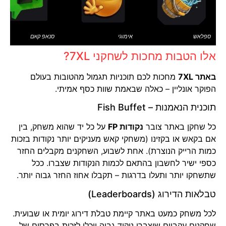
ספלאש
אימוגי
סנאפ קאם
אלו הטבות מחכות לשחקני 7XL?
באתר 7XL
מחכות לכם תוכניות תגמול מהטובות בעולם
הפוקר אונליין – כאלה שבאמת שוות כסף אמיתי.
תוכנית הנאמנות – Fish Buffet
כל שחקן באתר צובר
נקודות FP
על כל יד שהוא משחק, בין
אם בקאש או בקזינו (משחקי קאש מעניקים יותר נקודות בזכות
כמות הרייק הנוצרת). אחת לשבוע, השחקנים מקבלים החזר
כספי ישיר לחשבון בהתאם לכמות הנקודות שצברו. ככל
שתשחקו יותר ותעלו בדרגות – תקבלו אחוז החזר גבוה יותר.
טבלאות הדירוג (Leaderboards)
לכל משחק כמעט באתר קיימת טבלת דירוג יומית או שבועית.
שחקנים עקביים שיצברו ניקוד גבוה יוכלו לזכות בפרסים של