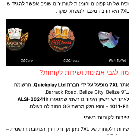
זכיה של הג'קפוטים והזמנות לטורנירים שונים
אפשר להגיד
ש
7XL היא הרבה מעבר למשחק פוקר.
GGCare
GGCheers
Fish Buffet
מה לגבי אמינות ושירות לקוחות?
אתר 7XL מופעל על ידי חברת Quickplay Ltd
, הרשומה
ב־9 Barrack Road, Belize City, Belize.
לאתר יש רישיון הימורים רשמי שמספרו
ALSI-20241h
1011-FI1
– והוא חלק מרשת GG המובילה בעולם.
שירות לקוחות רשמי
שירות הלקוחות של 7XL ניתן אך ורק דרך הכתובת הרשמית –