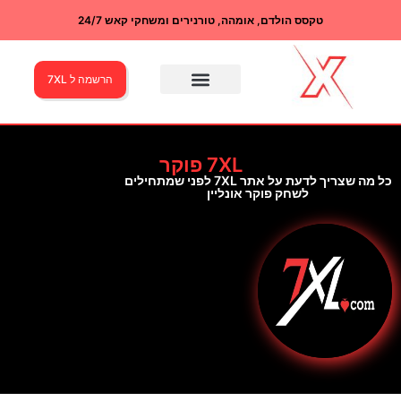
טקסס הולדם, אומהה, טורנירים ומשחקי קאש 24/7
הרשמה ל 7XL
7XL פוקר
כל מה שצריך לדעת על אתר 7XL לפני שמתחילים
לשחק פוקר אונליין