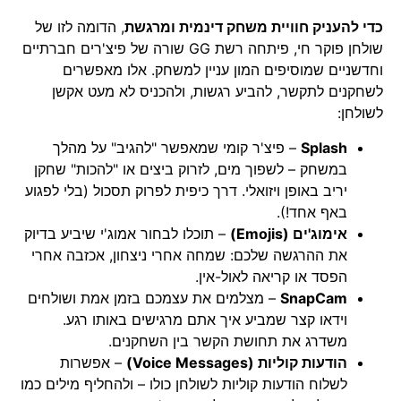
כדי להעניק חוויית משחק דינמית ומרגשת
, הדומה לזו של
שולחן פוקר חי, פיתחה רשת GG שורה של פיצ'רים חברתיים
וחדשניים שמוסיפים המון עניין למשחק. אלו מאפשרים
לשחקנים לתקשר, להביע רגשות, ולהכניס לא מעט אקשן
לשולחן:
Splash
– פיצ'ר קומי שמאפשר "להגיב" על מהלך
במשחק – לשפוך מים, לזרוק ביצים או "להכות" שחקן
יריב באופן ויזואלי. דרך כיפית לפרוק תסכול (בלי לפגוע
באף אחד!).
אימוג'ים (Emojis)
– תוכלו לבחור אמוג'י שיביע בדיוק
את ההרגשה שלכם: שמחה אחרי ניצחון, אכזבה אחרי
הפסד או קריאה לאול-אין.
SnapCam
– מצלמים את עצמכם בזמן אמת ושולחים
וידאו קצר שמביע איך אתם מרגישים באותו רגע.
משדרג את תחושת הקשר בין השחקנים.
הודעות קוליות (Voice Messages)
– אפשרות
לשלוח הודעות קוליות לשולחן כולו – ולהחליף מילים כמו