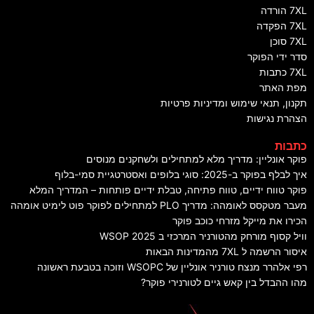
7X הורדה
7X הפקדה
7X סוכן
דר ידי הפוקר
7X כתבות
פת האתר
קנון, תנאי שימוש ומדיניות פרטיות
צהרת נגישות
תבות
וקר אונליין: מדריך מלא למתחילים ולשחקנים מנוסים
יך לבלף בפוקר ב-2025: סוגי בלופים ואסטרטגיית סמי-בלוף
וקר טווח ידיים, טווח פתיחה, טבלת ידיים פותחות – המדריך המלא
עבר מטקסס לאומהה: מדריך PLO למתחילים לפוקר פוט לימיט אומהה
כירו את מייקל מזרחי כוכב פוקר
ויל קסוף מורחק מהטורניר המרכזי ב WSOP 2025
יסור הרשמה ל 7XL מהמדינות הבאות
פי אלהרר מנצח טורניר אונליין של WSOPC וזוכה בטבעת ראשונה
הו ההבדל בין קאש גיים לטורנירי פוקר?