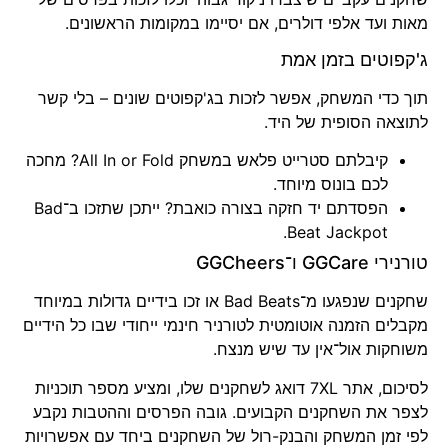
מאות ועד אלפי דולרים, אם יסיימו במקומות הראשונים.
ג'קפוטים בזמן אמת
תוך כדי המשחק, אפשר לזכות בג'קפוטים שונים – בלי קשר
לתוצאה הסופית של היד.
קיבלתם סטרייט פלאש במשחק All In or Fold? מחכה
לכם בונוס מיוחד.
הפסדתם יד חזקה בצורה כואבת? ייתכן שתזכו ב־Bad
Beat Jackpot.
טורנירי GGCare ו־GGCheers
שחקנים שנפגעו מ־Bad Beats או זכו בידיים גדולות במיוחד
מקבלים הזמנה אוטומטית לטורניר חינמי ייחודי שבו כל הידיים
משוחקות אול־אין עד שיש מנצח.
לסיכום, אתר 7XL דואג לשחקנים שלו, ומציע מספר תוכניות
לצפר את השחקנים הקבועים. גובה הפרסים וההטבות נקבע
לפי זמן המשחק והבנק-רול של השחקנים ביחד עם אפשרויות