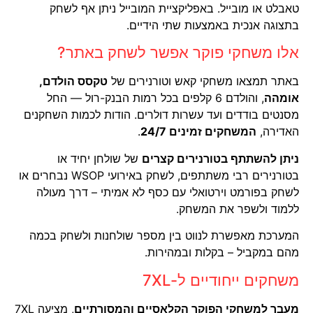
טאבלט או מובייל. באפליקציית המובייל ניתן אף לשחק
בתצוגה אנכית באמצעות שתי הידיים.
אלו משחקי פוקר אפשר לשחק באתר?
באתר תמצאו משחקי קאש וטורנירים של
טקסס הולדם,
אומהה
, והולדם 6 קלפים בכל רמות הבנק-רול — החל
מסנטים בודדים ועד עשרות דולרים. הודות לכמות השחקנים
האדירה,
המשחקים זמינים 24/7
.
ניתן להשתתף בטורנירים קצרים
של שולחן יחיד או
בטורנירים רבי משתתפים, לשחק באירועי WSOP נבחרים או
לשחק בפורמט וירטואלי עם כסף לא אמיתי – דרך מעולה
ללמוד ולשפר את המשחק.
המערכת מאפשרת לנווט בין מספר שולחנות ולשחק בכמה
מהם במקביל – בקלות ובמהירות.
משחקים ייחודיים ל-7XL
מעבר למשחקי הפוקר הקלאסיים והמסורתיים
, מציעה 7XL