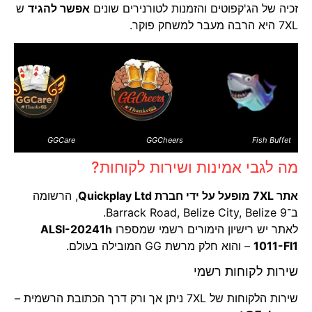
זכיה של הג'קפוטים והזמנות לטורנירים שונים
אפשר להגיד
ש
7XL היא הרבה מעבר למשחק פוקר.
GGCare
GGCheers
Fish Buffet
מה לגבי אמינות ושירות לקוחות?
אתר 7XL מופעל על ידי חברת Quickplay Ltd
, הרשומה
ב־9 Barrack Road, Belize City, Belize.
לאתר יש רישיון הימורים רשמי שמספרו
ALSI-20241h
1011-FI1
– והוא חלק מרשת GG המובילה בעולם.
שירות לקוחות רשמי
שירות הלקוחות של 7XL ניתן אך ורק דרך הכתובת הרשמית –