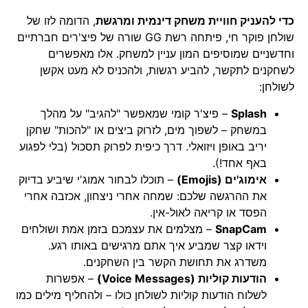
כדי להעניק חוויית משחק דינמית ומרגשת
, הדומה לזו של
שולחן פוקר חי, פיתחה רשת GG שורה של פיצ'רים חברתיים
וחדשניים שמוסיפים המון עניין למשחק. אלו מאפשרים
לשחקנים לתקשר, להביע רגשות, ולהכניס לא מעט אקשן
לשולחן:
Splash
– פיצ'ר קומי שמאפשר "להגיב" על מהלך
במשחק – לשפוך מים, לזרוק ביצים או "להכות" שחקן
יריב באופן ויזואלי. דרך כיפית לפרוק תסכול (בלי לפגוע
באף אחד!).
אימוג'ים (Emojis)
– תוכלו לבחור אמוג'י שיביע בדיוק
את ההרגשה שלכם: שמחה אחרי ניצחון, אכזבה אחרי
הפסד או קריאה לאול-אין.
SnapCam
– מצלמים את עצמכם בזמן אמת ושולחים
וידאו קצר שמביע איך אתם מרגישים באותו רגע.
משדרג את תחושת הקשר בין השחקנים.
הודעות קוליות (Voice Messages)
– אפשרות
לשלוח הודעות קוליות לשולחן כולו – ולהחליף מילים כמו