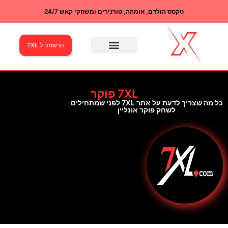
טקסס הולדם, אומהה, טורנירים ומשחקי קאש 24/7
הרשמה ל 7XL
7XL פוקר
כל מה שצריך לדעת על אתר 7XL לפני שמתחילים
לשחק פוקר אונליין