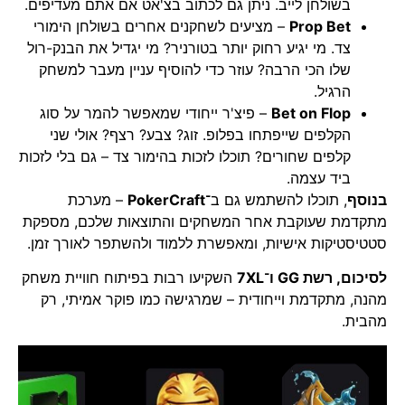
בשולחן לייב. ניתן גם לכתוב בצ'אט אם אתם מעדיפים.
Prop Bet
– מציעים לשחקנים אחרים בשולחן הימורי
צד. מי יגיע רחוק יותר בטורניר? מי יגדיל את הבנק-רול
שלו הכי הרבה? עוזר כדי להוסיף עניין מעבר למשחק
הרגיל.
Bet on Flop
– פיצ'ר ייחודי שמאפשר להמר על סוג
הקלפים שייפתחו בפלופ. זוג? צבע? רצף? אולי שני
קלפים שחורים? תוכלו לזכות בהימור צד – גם בלי לזכות
ביד עצמה.
בנוסף
, תוכלו להשתמש גם ב־
PokerCraft
– מערכת
מתקדמת שעוקבת אחר המשחקים והתוצאות שלכם, מספקת
סטטיסטיקות אישיות, ומאפשרת ללמוד ולהשתפר לאורך זמן.
לסיכום, רשת GG ו־7XL
השקיעו רבות בפיתוח חוויית משחק
מהנה, מתקדמת וייחודית – שמרגישה כמו פוקר אמיתי, רק
מהבית.