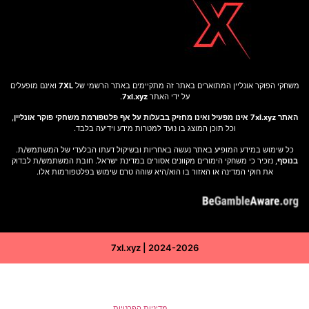
משחקי הפוקר אונליין המתוארים באתר זה מתקיימים באתר הרשמי של
7XL
ואינם מופעלים
על ידי האתר
7xl.xyz
.
האתר 7xl.xyz אינו מפעיל ואינו מחזיק בבעלות על אף פלטפורמת משחקי פוקר אונליין
,
וכל תוכן המוצג בו נועד למטרות מידע וידיעה בלבד.
כל שימוש במידע המופיע באתר נעשה באחריות ובשיקול דעתו הבלעדי של המשתמש/ת.
בנוסף
, נזכיר כי משחקי הימורים מקוונים אסורים במדינת ישראל. חובת המשתמש/ת לבדוק
את חוקי המדינה או האזור בו הוא/היא שוהה טרם שימוש בפלטפורמות אלו.
7xl.xyz | 2024-2026
באתר זה נעשה שימוש בקובצי Cookies (עוגיות) לצורך שיפור חוויית המשתמש, ניתוח
תנועה, התאמת תכנים ומודעות ממוקדות. המשך גלישתך מהווה הסכמה לשימוש זה
בהתאם ל
מדיניות הפרטיות
.