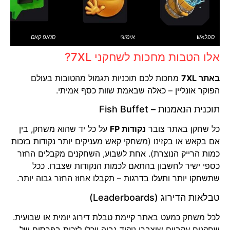
ספלאש
אימוגי
סנאפ קאם
אלו הטבות מחכות לשחקני 7XL?
באתר 7XL
מחכות לכם תוכניות תגמול מהטובות בעולם
הפוקר אונליין – כאלה שבאמת שוות כסף אמיתי.
תוכנית הנאמנות – Fish Buffet
כל שחקן באתר צובר
נקודות FP
על כל יד שהוא משחק, בין
אם בקאש או בקזינו (משחקי קאש מעניקים יותר נקודות בזכות
כמות הרייק הנוצרת). אחת לשבוע, השחקנים מקבלים החזר
כספי ישיר לחשבון בהתאם לכמות הנקודות שצברו. ככל
שתשחקו יותר ותעלו בדרגות – תקבלו אחוז החזר גבוה יותר.
טבלאות הדירוג (Leaderboards)
לכל משחק כמעט באתר קיימת טבלת דירוג יומית או שבועית.
שחקנים עקביים שיצברו ניקוד גבוה יוכלו לזכות בפרסים של