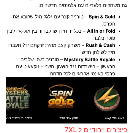
גם משחקים בלעדיים עם אלמנטים חדשניים:
Spin & Gold
– טורניר קצר עם גלגל מזל שקובע את
הפרס.
All In or Fold
– בכל יד תידרשו לבחור בין אול-אין לבין
פולד בלבד.
Rush & Cash
– משחק קצב מהיר: זרקתם יד? תעברו
מיד לשולחן חדש.
Mystery Battle Royale
– טורניר בשני שלבים:
הראשון – הישרדות נגד השעון, השני – נוקאאוט עם
פרסי באונטי אקראיים לכל הדחה
ראש אנד קאש
ספין אנד גולד
מיסתורי באטל רויאל
פיצ'רים ייחודיים ל 7XL