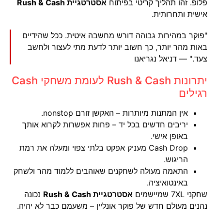
פלופ. זהו תהליך קריטי בפיתוח
אסטרטגיית Rush & Cash
אישית ותחרותית.
"פוקר במהירות גבוהה דורש מחשבה איטית. ככל שהידיים
באות מהר יותר, כך חשוב יותר לדעת מתי לעצור ולחשב
צעד." — דניאל נגריאנו
יתרונות Rush & Cash לעומת משחקי Cash
רגילים
אין המתנות מיותרות – האקשן זורם nonstop.
יריבים חדשים בכל יד – פחות אפשרות לקרוא אותך
באופן אישי.
Cash Drop מעניק אפקט בלתי צפוי ומעלה את רמת
הריגוש.
התאמה מעולה לשחקנים שאוהבים ללמוד מהר ולשחק
באינטואיציה.
שחקני 7XL שמיישמים
אסטרטגיית Rush & Cash
נכונה
נהנים מעולם חדש של פוקר אונליין – משעמם כבר לא יהיה.