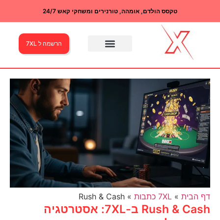
טקסס הולדם, אומהה, טורנירים ומשחקי קאש 24/7
הרשמה ל 7XL
דף הבית
»
7XL כתבות
»
Rush & Cash
Rush & Cash ב-7XL: אסטרטגיה