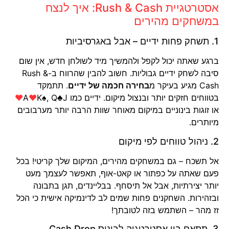
אסטרטגיית Rush & Cash: איך לנצח
במשחקים מהירים
1. תשחק פחות ידיים – אבל באגרסיביות
ברגע שאתה יכול לקפל ולהמשיך מיד לשולחן חדש, אין שום
סיבה לשחק ידיים גבוליות. חשוב להבין שהרווח ב-Rush &
Cash מגיע בעיקר מ
בחירה חכמה של ידיים
. תתמקד
בטווחים חזקים יותר ובנצול מיקום. ידיים כמו A
K♠, Q♣J
♥
♥
או זוגות בינוניים במיקום מאוחר שוות הרבה יותר מערבובים
מיותרים.
2. ניהול טווחים לפי מיקום
אל תשכח – גם במשחקים מהירים, המיקום שלך קריטי! בכל
פעם שאתה על כפתור או קאט-אוף, תאפשר לעצמך מעט
יותר יצירתיות, אבל אל תיסחף. בבליינדים, תגן בתבונה
ובזהירות. השחקנים פחות שמים לב לדינמיקה אישית כי הכל
זז מהר – השתמש בזה לטובתך!
3. תתאם בין אסטרטגיה לבונוס Cash Drop