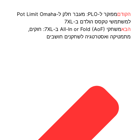
הקודם
מפוקר ל-PLO: מעבר חלק ל-Pot Limit Omaha
למשתמשי טקסס הולדם ב-7XL
הבא
משחקי All-In or Fold (AoF) ב-7XL: חוקים,
מתמטיקה ואסטרטגיה לשחקנים חושבים