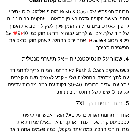
הבונוס המפתיע של Rush & Cash מוסיף אלמנט סיכון-סיכוי
נוסף. כאשר הקופה גדלה באופן פתאומי, שחקנים רבים נוטים
להפוך לאגרסיביים מדי. זה הזמן שלך לשקול היטב את הערך
של היד שלך. אם יש לך זוג גבוה או דרואו חזק כמו 10
♦
9
♥
על
פלופ מסוג Q♠J♣8
♦
, אתה יכול בהחלט לשחק חזק ולנצל את
הפאניקה סביבך.
4. שמור על קונסיסטנטיות – אל תישרף מנטלית
כשמשחקים Rush & Cash לאורך זמן, המוח צריך להתמודד
עם לחץ מתמיד. ההמלצה שלי – קבע לעצמך סשנים קצרים
יותר עם יעדים ברורים. 30-40 דקות עם רמה מרוכזת עדיפה
על פני 3 שעות של החלטות בינוניות.
5. נתח נתונים דרך 7XL
אחד היתרונות הגדולים של 7XL הוא האפשרות לגשת
לסטטיסטיקות שלך ולנתח אותן. תראה באילו עמדות אתה
מרוויח הכי הרבה, כמה אתה מקפל, וכמה פעמים אתה רואה