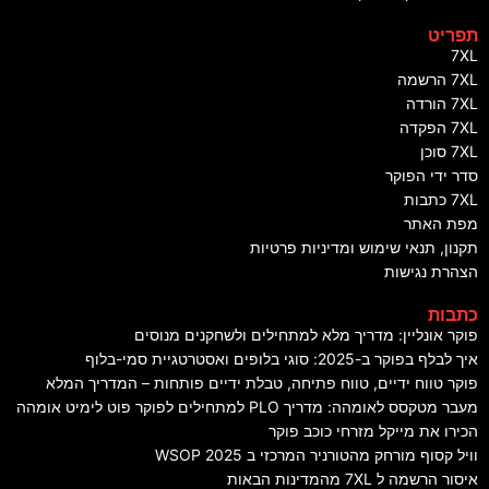
פריט
7X
7 הרשמה
7 הורדה
7 הפקדה
7X סוכן
דר ידי הפוקר
7 כתבות
פת האתר
קנון, תנאי שימוש ומדיניות פרטיות
צהרת נגישות
תבות
וקר אונליין: מדריך מלא למתחילים ולשחקנים מנוסים
ך לבלף בפוקר ב-2025: סוגי בלופים ואסטרטגיית סמי-בלוף
וקר טווח ידיים, טווח פתיחה, טבלת ידיים פותחות – המדריך המלא
עבר מטקסס לאומהה: מדריך PLO למתחילים לפוקר פוט לימיט אומהה
כירו את מייקל מזרחי כוכב פוקר
ויל קסוף מורחק מהטורניר המרכזי ב WSOP 2025
יסור הרשמה ל 7XL מהמדינות הבאות