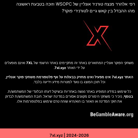
פי אלהרר מנצח טורניר אונליין של WSOPC וזוכה בטבעת ראשונה
הו ההבדל בין קאש גיים לטורנירי פוקר?
משחקי הפוקר אונליין המתוארים באתר זה מתקיימים באתר הרשמי של
7XL
ואינם מופעלים
על ידי האתר
7xl.xyz
.
האתר 7xl.xyz אינו מפעיל ואינו מחזיק בבעלות על אף פלטפורמת משחקי פוקר אונליין
,
וכל תוכן המוצג בו נועד למטרות מידע וידיעה בלבד.
כל שימוש במידע המופיע באתר נעשה באחריות ובשיקול דעתו הבלעדי של המשתמש/ת.
בנוסף
, נזכיר כי משחקי הימורים מקוונים אסורים במדינת ישראל. חובת המשתמש/ת לבדוק
את חוקי המדינה או האזור בו הוא/היא שוהה טרם שימוש בפלטפורמות אלו.
7xl.xyz | 2024-2026