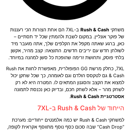
משחקי
Rush & Cash
ב-7XL הם אחת הצורות הכי רעננות
של פוקר אונליין. במקום לשבת ולהמתין שכל יד תסתיים –
כאן, ברגע שאתה מקפל את הקלפים שלך, אתה מועבר מיד
לשולחן חדש עם יריבים חדשים. התוצאה: קצב מהיר, אקשן
בלתי פוסק, ותחושת זרימה שהופכת כל סשן למהנה במיוחד.
7XL, כחלק מרשת GG הפופולרית, מאפשרת לחוות את Rush
& Cash גם לטקסס הולדם וגם לאומהה, כך שכל שחקן יכול
למצוא את הקצב והסגנון המתאים לו. המטרה היא לא רק
לשחק מהר – אלא לשחק חכם, ובדיוק כאן נכנסת לתמונה
אסטרטגיית Rush & Cash
.
הייחוד של Rush & Cash ב-7XL
למשחקי Rush & Cash יש כמה אלמנטים ייחודיים: מערכת
“Cash Drop” שבה סכום כסף נוסף מתווסף אקראית לקופה,