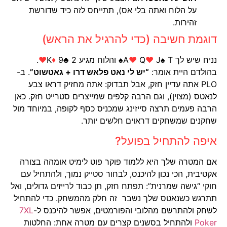
על הלוח ואתה בלי אס), תתייחס לזה כיד שדורשת
זהירות.
דוגמת חשיבה (כדי להרגיל את הראש)
נניח שיש לך A
J♠ T♠ והלוח מגיע K
♥
Q
♥
9♣ 2
♦
♥
.
בהולדם היית אומר:
“יש לי נאט פלאש דרו + גאטשוט”
. ב-
PLO אתה עדיין חזק, אבל תבדוק: אתה מחזיק דראו צבע
לנאטס (מצוין), וגם הרבה קלפים שמייצרים סטרייט חזק. כאן
הרבה פעמים תרצה סייזינג שמכניס כסף לקופה, במיוחד מול
שחקנים שמשחקים דראוים חלשים יותר.
איפה להתחיל בפועל?
אם המטרה שלך היא ללמוד פוקר פוט לימיט אומהה בצורה
אקטיבית, הכי נכון להיכנס, לבחור סטייק נמוך, ולהתחיל עם
חוקי “גישה שמרנית”: תפתח חזק, תן כבוד לרייזים גדולים, ואל
תתרגש כשנאטס שלך נשבר זה חלק מהמשחק. כדי להתחיל
לשחק ולהתרשם מהלובי והפורמטים, אפשר להיכנס ל-
7XL
Poker
ולהתחיל בסשנים קצרים עם מטרה אחת: החלטות