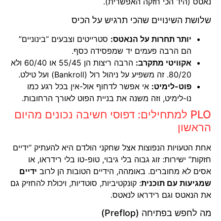
נאטס (היד הכי חזקה האפשרית).
שלושת השינויים שהכי תרגיש על הכיס
יותר תחרות על הנאטס:
סטרייטים וצבעים “בינוניים”
הם הרבה פעמים יד שמפסידה כסף.
אקוויטי מתקרב:
הרבה ריצות הן 55/45 או 60/40 ולא
80/20. זה משפיע על ניהול רול (Bankroll) ועל טילט.
פוט-לימיט:
אי אפשר לדחוף אול-אין בכל רגע כמו
נו-לימיט, וזה משנה את בניית הפוט לאורך הרחובות.
PLO למתחילים: דפוסי חשיבה נכונים מהיום
הראשון
אחת הטעויות הנפוצות אצל שחקני הולדם היא להעתיק “ידיים
חזקות” ישירות: זוג גבוה בלי גיבוי, טופ-טו בלי רידראו, או
אסים לא מחוברים. באומהה, הידיים הטובות הן לרוב
ידיים
שמגיעות עם תוכנית
: קונקטיביות, סוטדיות, ויכולת להחזיק גם
את הנאטס וגם רידראו לנאטס.
מה לחפש בפתיחה (Preflop)