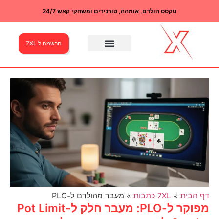
טקסס הולדם, אומהה, טורנירים ומשחקי קאש 24/7
הרשמה ל 7XL
דף הבית
»
7XL כתבות
»
מעבר מהולדם ל-PLO
מפוקר ל-PLO: מעבר חלק ל-Pot Limit