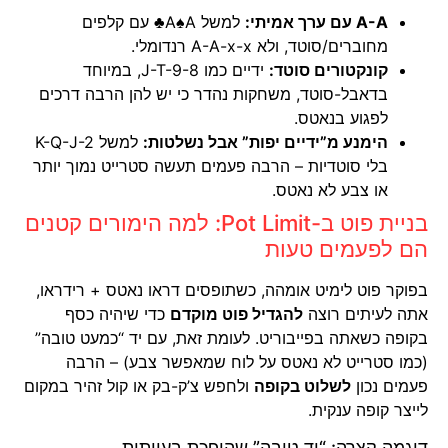
A-A עם ערך אמיתי:
למשל A♠A♣ עם קלפים
מחוברים/סוטד, ולא A-A-x-x רנדומלי.
קונקטורים סוטד:
ידיים כמו J-T-9-8, במיוחד
בדאבל-סוטד, משחקות נהדר כי יש להן הרבה דרכים
לפגוע בנאטס.
הימנע מ”ידיים יפות” אבל נשלטות:
למשל K-Q-J-2
בלי סוטדיות – הרבה פעמים תעשה סטרייט נמוך יותר
או צבע לא נאטס.
בניית פוט ב-Pot Limit: למה הימורים קטנים
הם לפעמים טעות
בפוקר פוט לימיט אומהה, כשתופסים דראו נאטס + רידראו,
אתה לעיתים רוצה
להגדיל פוט מוקדם
כדי שיהיה כסף
בקופה כשאתה בפייבוריט. לעומת זאת, עם יד “כמעט טובה”
(כמו סטרייט לא נאטס על לוח שמאפשר צבע) – הרבה
פעמים נכון
לשלוט בקופה
ולחפש צ’ק-בק או קול זהיר במקום
לייצר קופה ענקית.
דוגמה קצרה: “יד טובה” שהופכת בעייתית