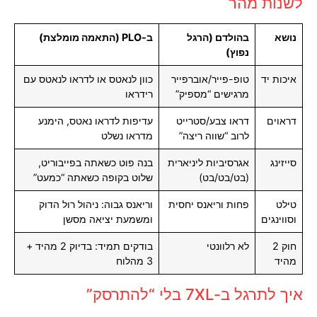
לשנות מהר
נושא
בהולדם (הרגל
ב-PLO (התאמה מומלצת)
נפוץ)
איכות יד
טופ-פייר/אוברפייר
כוון לנאטס או לדראו לנאטס עם
מרגישים “מספיק”
רידראו
דראוים
דראו צבע/סטרייט
עדיפות לדראו נאטס, הימנע
לרוב “שווה ריצה”
מדראו נשלט
סייזינג
אגרסיביות ליניארית
בנה פוט כשאתה בפייבוריט,
(בט/בט/בט)
שלוט בקופה כשאתה “כמעט”
טילט
פחות וריאנס יחסית
וריאנס גבוה: ניהול רול הדוק
וסווינגים
ומשמעת יציאה מסשן
חוק 2
לא רלוונטי
בודקים תמיד: בדיוק 2 מהיד +
מהיד
3 מהלוח
איך לתרגל ב-7XL בלי “להתרסק”