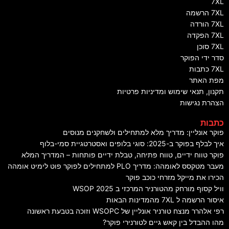
7XL
7XL הרשמה
7XL הורדה
7XL הפקדה
7XL סוכן
סדר ידי הפוקר
7XL כתבות
מפת האתר
תקנון, תנאי שימוש ומדיניות פרטיות
הצהרת נגישות
כתבות
פוקר אונליין: מדריך מלא למתחילים ולשחקנים מנוסים
איך לבלף בפוקר ב-2025: סוגי בלופים ואסטרטגיית סמי-בלוף
פוקר טווח ידיים, טווח פתיחה, טבלת ידיים פותחות – המדריך המלא
מעבר מטקסס לאומהה: מדריך PLO למתחילים לפוקר פוט לימיט אומהה
הכירו את מייקל מזרחי כוכב פוקר
וויל קסוף מורחק מהטורניר המרכזי ב WSOP 2025
איסור הרשמה ל 7XL מהמדינות הבאות
רפי אלהרר מנצח טורניר אונליין של WSOPC וזוכה בטבעת ראשונה
מהו ההבדל בין קאש גיים לטורנירי פוקר?