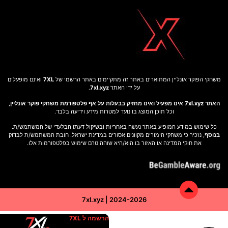
משחקי הפוקר אונליין המתוארים באתר זה מתקיימים באתר הרשמי של
7XL
ואינם מופעלים
על ידי האתר
7xl.xyz
.
האתר 7xl.xyz אינו מפעיל ואינו מחזיק בבעלות על אף פלטפורמת משחקי פוקר אונליין
,
וכל תוכן המוצג בו נועד למטרות מידע וידיעה בלבד.
כל שימוש במידע המופיע באתר נעשה באחריות ובשיקול דעתו הבלעדי של המשתמש/ת.
בנוסף
, נזכיר כי משחקי הימורים מקוונים אסורים במדינת ישראל. חובת המשתמש/ת לבדוק
את חוקי המדינה או האזור בו הוא/היא שוהה טרם שימוש בפלטפורמות אלו.
7xl.xyz | 2024-2026
הרשמה ל 7XL
באתר זה נעשה שימוש בקובצי Cookies (עוגיות) לצורך שיפור חוויית המשתמש, ניתוח