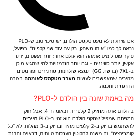
אם שיחקת לא מעט טקסס הולדם, יש סיכוי טוב ש-PLO
נראה לך כמו “אותו משחק, רק עם עוד שני קלפים”. בפועל,
פוקר פוט לימיט אומהה הוא עולם אחר: יותר אאוטים, יותר
אקשן, יותר סווינגים – וגם יותר הזדמנויות למי שמגיע מוכן.
ב-7XL (ברשת GG) תמצא שולחנות, טורנירים ופורמטים
מהירים שמאפשרים לעשות
מעבר מטקסס לאומהה
בצורה
הדרגתית וחכמה.
מה באמת שונה בין הולדם ל-PLO?
בהולדם אתה מחזיק 2 קלפי יד, ובאומהה 4. אבל חוק
המפתח שמפיל שחקני הולדם הוא זה: ב-PLO
חייבים
להשתמש בדיוק ב-2 קלפים מהיד ובדיוק ב-3 מהלוח. לא “כל
קומבינציה”. זה משנה לחלוטין הערכות טווחים, דראוים והבנת