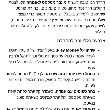
הדרך הכי טובה לעשות
מעבר מטקסס לאומהה
היא לבנות
הרגלים דרך נפח מתון, סטייקים נמוכים, ובחירת פורמט
שמתאים ללמידה. ב-7XL יש מספיק תנועה כדי למצוא
שולחנות בכל שעות היום, ומומלץ להתחיל בסביבות נוחות,
לשחק עמוק יחסית, ולתת לעצמך מרחב לקבל החלטות אחרי
הפלופ.
ארבעה כללי זהב להתחלה
שחקו על Play Money
: באפליקציה של ה 7XL תוכלו
לשחק אומהה PLO על כסף דיגיטלי וכך לתרגל ולהבין
את המשחק יותר טוב לפני שמתחילים לשחק על כסף
אמיתי.
התחל טייט יותר ממה שנדמה לך:
PLO מפתה לפתוח
הרבה כי “יש 4 קלפים”. בפועל, הרבה מהידיים יוצרות
בעיות.
בחר ספוטים עם עמדה:
בעמדה קל יותר לקחת קופה
כשאתה מפספס, וקל יותר למקסם כשאתה פוגע
בנאטס.
דגש על נאטס:
אם הצבע שלך לא נאטס (למשל יש אס