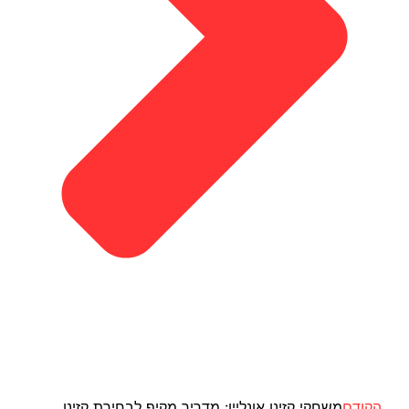
הקודם
משחקי קזינו אונליין: מדריך מקיף לבחירת קזינו